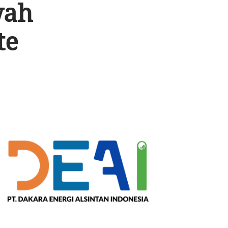
wah
te